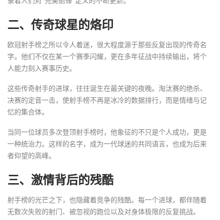
录着人们对“完美前锋”定义的不断更新。
二、传奇球星的烙印
欧冠射手榜之所以令人着迷，很大程度源于那些反复出现的传奇名
字。他们不仅在某一个赛季闪耀，更在多年征战中持续输出，将个
人能力刻入赛事历史。
这些传奇射手的进球，往往诞生在最关键的夜晚。淘汰赛的绝杀、
决赛的定音一击，使射手榜不再是冰冷的数据排行，而是情绪与记
忆的集合体。
当同一位球员多次登顶射手榜时，他象征的不只是个人成功，更是
一种统治力。这样的名字，成为一代球迷的共同语言，也成为后来
者仰望的高峰。
三、激情背后的残酷
射手榜的光芒之下，也隐藏着竞争的残酷。每一个进球，都伴随着
无数次失败的射门、被忽视的跑位以及对身体极限的反复挑战。