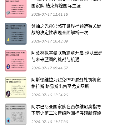
国家队 结束辉煌国际生涯
2026-07-17 11:41:16
领袖之光孙兴慜在世界杯预选赛关键
战的决定性表现全面解析一次
2026-07-17 10:43:09
阿莫林执掌曼联新篇章开启 球队重建
与未来蓝图的挑战与机遇
2026-07-17 09:44:57
阿斯顿维拉为避免PSR财务处罚将道
格拉斯·路易斯出售至尤文图斯
2026-07-16 12:34:26
阿尔巴尼亚国家队在西尔维尼奥指导
下历史第二次晋级欧洲杯展现新辉煌
2026-07-16 11:37:36