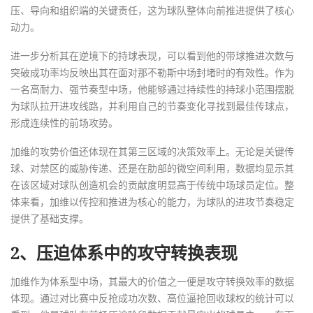
压、导向和组织端的关键责任，这为球队整体向前推进提供了核心
动力。
进一步分析其在逆境下的持球表现，可以看到他的带球推进次数与
突破成功率均反映出其在面对那不勒斯中场封堵时的有效性。作为
一名高耐力、强节奏型中场，他能够通过持续性的持球小范围摆脱
为球队拉开进攻线路，并利用自己的节奏变化寻找到最佳传球点，
形成连续性的前场攻势。
加维的攻势价值还体现在其第三区域的决策效率上。无论是关键传
球、对禁区的威胁传递、还是在肋部的微空间利用，数据均显示其
在该区域对球队创造机会的贡献度明显高于传统中场球员定位。整
体来看，加维以传控和推进为核心的能力，为球队的进攻节奏稳定
提供了基础支撑。
2、压迫体系中的攻守转换表现
加维作为体系型中场，其最大的价值之一便是攻守转换效率的数据
体现。通过对比赛中反抢成功次数、高位逼抢回收球权的统计可以