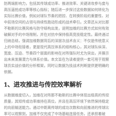
防两端影响力，包括其传球成功率、推进效率、关键进攻参与度与
高压逼抢成功率等核心指标；随后进一步探讨这些数据如何转化为
实际比赛价值，例如对球队节奏的把控、在转换阶段的重要性、对
中前场空间的占领与持续性跑动形成的战术牵引。文章还从对比那
不勒斯的比赛风格与防守结构出发，说明加维的比赛方式如何有效
破解对手的中场限制，并在对抗中保持极高竞技稳定性。最终通过
归纳总结，强调加维数据背后的深层次战术含义：不仅是传统意义
上的中场衔接者，更是现代高压体系的结构核心，其对球队纵深、
宽度、压迫、节奏四个层面的影响在对阵强队时尤为突出，并展示
出未来发展潜力与体系价值。本文旨在为读者提供一套可用于观察
球员实战价值的分析框架，同时让数据为技战术判断提供更明确的
依据。
1、进攻推进与传控效率解析
从数据维度切入，加维在对阵那不勒斯的比赛中体现出极高的传控
质量，其短传成功率维持在高位，并且在高压环境下依然保持稳定
的向前输送能力。通过中距离传球的成功次数和向前推进的传球比
率可以观察到，加维不仅完成了中场基础连接任务，还承担着破