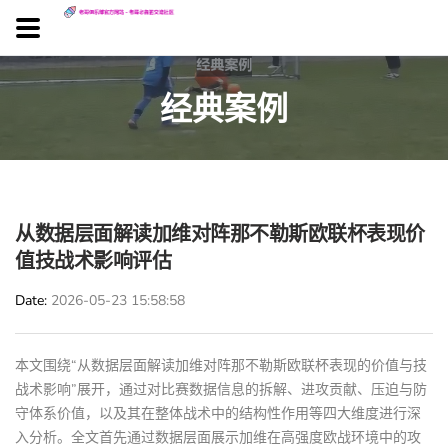
经典案例
从数据层面解读加维对阵那不勒斯欧联杯表现价
值技战术影响评估
Date
2026-05-23 15:58:58
本文围绕“从数据层面解读加维对阵那不勒斯欧联杯表现的价值与技
战术影响”展开，通过对比赛数据信息的拆解、进攻贡献、压迫与防
守体系价值，以及其在整体战术中的结构性作用等四大维度进行深
入分析。全文首先通过数据层面展示加维在高强度欧战环境中的攻