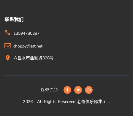
联系我们
13594780387
choppy@att.net
六盘水市曲颗城328号
社交平台:
2026
- All Rights Reserved
老哥俱乐部集团
.