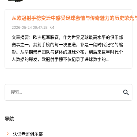
从欧冠射手榜变迁中感受足球激情与传奇魅力的历史荣光
2026-05-24 09:47:18
文章摘要：欧洲冠军联赛，作为世界足球最高水平的俱乐部
赛事之一，其射手榜的每一次更迭，都是一段时代记忆的缩
影。从早期崇尚团队与整体的进球分布，到后来巨星时代个
人数据的爆发，欧冠射手榜不仅记录了进球数字的...
搜索...
导航
认识老哥俱乐部