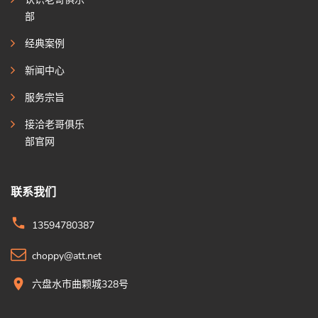
部
经典案例
新闻中心
服务宗旨
接洽老哥俱乐
部官网
联系我们
13594780387
choppy@att.net
六盘水市曲颗城328号