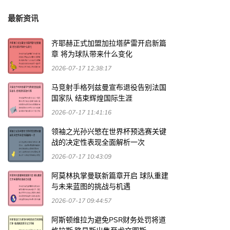
最新资讯
齐耶赫正式加盟加拉塔萨雷开启新篇
章 将为球队带来什么变化
2026-07-17 12:38:17
马竞射手格列兹曼宣布退役告别法国
国家队 结束辉煌国际生涯
2026-07-17 11:41:16
领袖之光孙兴慜在世界杯预选赛关键
战的决定性表现全面解析一次
2026-07-17 10:43:09
阿莫林执掌曼联新篇章开启 球队重建
与未来蓝图的挑战与机遇
2026-07-17 09:44:57
阿斯顿维拉为避免PSR财务处罚将道