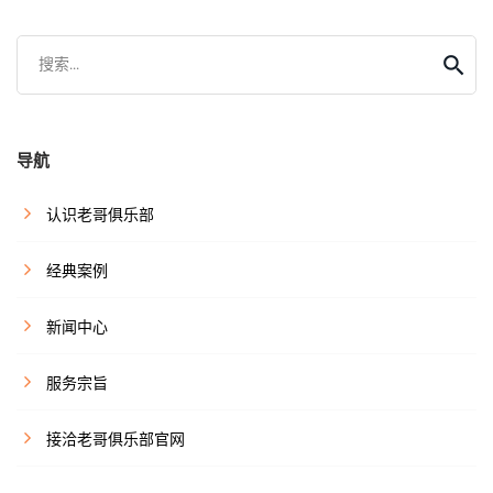
搜索...
导航
认识老哥俱乐部
经典案例
新闻中心
服务宗旨
接洽老哥俱乐部官网