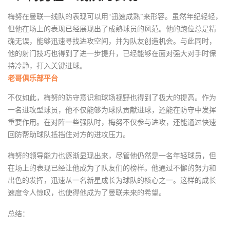
梅努在曼联一线队的表现可以用“迅速成熟”来形容。虽然年纪轻轻，
但他在场上的表现已经展现出了成熟球员的风范。他的跑位总是精
确无误，能够迅速寻找进攻空间，并为队友创造机会。与此同时，
他的射门技巧也得到了进一步提升，已经能够在面对强大对手时保
持冷静，打入关键进球。
老哥俱乐部平台
不仅如此，梅努的防守意识和球场视野也得到了极大的提高。作为
一名进攻型球员，他不仅能够为球队贡献进球，还能在防守中发挥
重要作用。在对阵一些强队时，梅努不仅参与进攻，还能通过快速
回防帮助球队抵挡住对方的进攻压力。
梅努的领导能力也逐渐显现出来，尽管他仍然是一名年轻球员，但
在场上的表现已经让他成为了队友们的榜样。他通过不懈的努力和
出色的发挥，迅速从一名新星成长为球队的核心之一。这样的成长
速度令人惊叹，也使得他成为了曼联未来的希望。
总结：