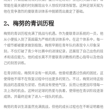
常能在最关键的时刻展现出令人惊叹的球场智慧。这种足球天赋为
他在竞争激烈的曼联青训体系中脱颖而出奠定了基础。
2、梅努的青训历程
梅努的青训历程充满了挑战与机遇。作为曼联青训系统的一员，他
从小便投入到了英超最为严格的青训体系中。在这个体系中，每一
个细节都被要求做到极致。梅努早期在青年队的表现令人印象深
刻，不仅打破了青少年比赛中的进球纪录，还展现了自己出色的技
术和适应能力。他的成长离不开曼联青训教练的悉心指导以及他自
己的刻苦训练。
在青训阶段，梅努并没有一帆风顺。他曾经遭遇过伤病的困扰，这
使得他不得不在恢复过程中付出更多的努力。不过，梅努对待这些
挑战的态度极为坚韧，伤病没有使他气馁，反而让他更加珍惜每一
次上场的机会。这种对足球的热爱与执着，使得他在青训阶段逐渐
成熟，并最终迎来了进入一线队的机会。
梅努的青训生涯虽然充满挑战，但他的成长过程也在不断证明着他