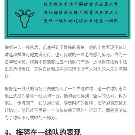
梅努进入一线队后，迅速得到了教练的青睐。他的出色表现不仅让
球迷和媒体对他充满期待，也让曼联的一些老将感到惊讶。作为一
名年轻球员，梅努不仅能够适应一线队的节奏，还能够在比赛中站
出来承担责任，这种自信和成熟的表现令所有人对他的未来充满期
待。
梅努在一线队的首场比赛便打入了一个关键进球，这一进球标志着
他正式成为曼联一线队的一员。他的表现得到了全队的认可，也为
他进一步巩固了一线队的位置。随着时间的推移，梅努的表现越来
越稳定，他已经不再是一个仅仅依赖天赋的年轻球员，而是逐渐成
为了球队不可或缺的一部分。
4、梅努在一线队的表现