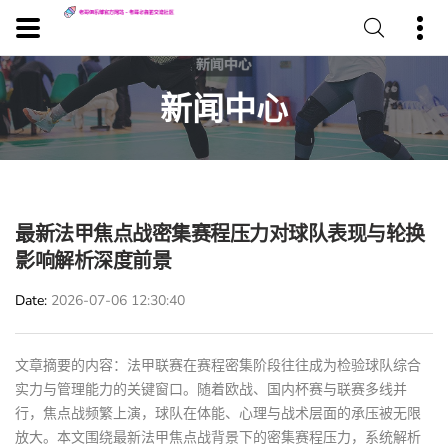
新闻中心
最新法甲焦点战密集赛程压力对球队表现与轮换
影响解析深度前景
Date
2026-07-06 12:30:40
文章摘要的内容：法甲联赛在赛程密集阶段往往成为检验球队综合
实力与管理能力的关键窗口。随着欧战、国内杯赛与联赛多线并
行，焦点战频繁上演，球队在体能、心理与战术层面的承压被无限
放大。本文围绕最新法甲焦点战背景下的密集赛程压力，系统解析