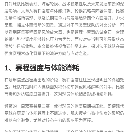
其对球队比赛表现、阵容轮换、战术稳定性以及未来发展前景的深
层影响。文章从赛程强度与体能消耗、轮换策略与阵容深度、比赛
质量与临场表现、以及长期竞争力与发展趋势四个方面展开，力求
呈现一幅立体而清晰的图景。通过对不同类型球队的对比分析，可
以看到密集赛程既是风险放大器，也是管理与智慧的试金石。合理
轮换与科学调度能够转化压力为优势，而应对失当则可能导致状态
滑坡与目标偏移。本文最终将视角延伸至未来，探讨法甲球队在高
强度赛程常态化背景下的演进方向与应对之道。
1、赛程强度与体能消耗
在法甲焦点战密集出现的阶段，赛程强度往往呈现出明显的叠加效
应。球队在短时间内连续面对积分榜前列或风格鲜明的对手，比赛
节奏和对抗强度显著提升，这对球员体能储备形成持续消耗。
频繁的一周双赛甚至三赛，使得球员的恢复周期被压缩。即便现代
足球在康复与体能管理上不断进步，肌肉疲劳与微小伤病的累积仍
难以完全避免，尤其对核心主力的影响更为直接。