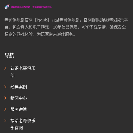
老哥俱乐部官网【lgclub】九游老哥俱乐部，官网提供顶级游戏娱乐平
台，包含真人和电子游戏。10年信誉保障，APP下载便捷，确保安全
稳定的游戏体验，为玩家带来最佳服务。
导航
认识老哥俱乐
部
经典案例
新闻中心
服务宗旨
接洽老哥俱乐
部官网