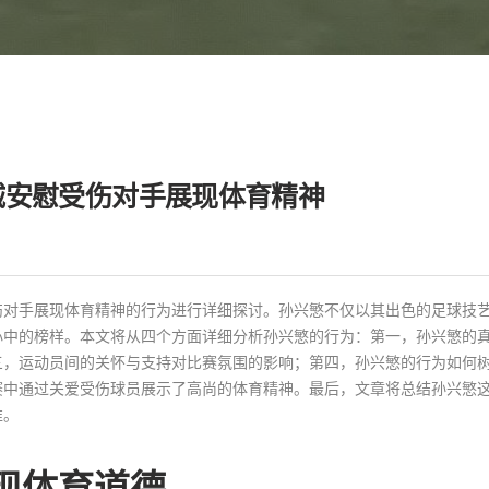
诚安慰受伤对手展现体育精神
伤对手展现体育精神的行为进行详细探讨。孙兴慜不仅以其出色的足球技
心中的榜样。本文将从四个方面详细分析孙兴慜的行为：第一，孙兴慜的
三，运动员间的关怀与支持对比赛氛围的影响；第四，孙兴慜的行为如何
赛中通过关爱受伤球员展示了高尚的体育精神。最后，文章将总结孙兴慜
准。
现体育道德