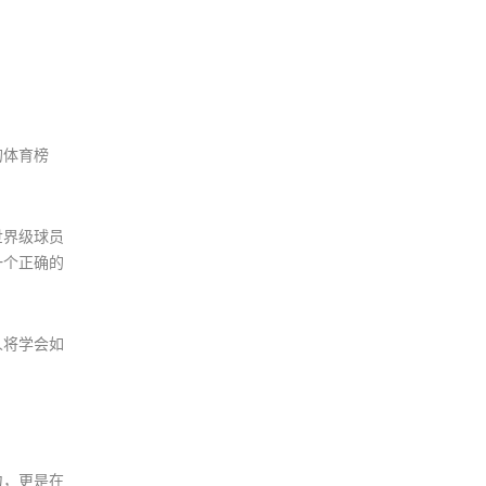
的体育榜
。
世界级球员
一个正确的
人将学会如
力，更是在