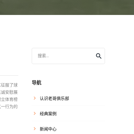
搜索...
导航
艺征服了球
真诚安慰展
认识老哥俱乐部
树立体育榜
这一行为的
经典案例
新闻中心