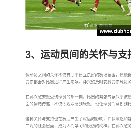
3、运动员间的关怀与支
运动员之间的关怀不仅有助于建立良好的赛场氛围，还能
受伤都会对比赛进程产生影响。孙兴慜及时安慰受伤球员
在孙兴慜安慰受伤球员的那一刻，比赛的紧张气氛似乎被
面的情绪传递，不仅令观众感到欣慰，也让球员们意识到
这种关怀与支持也在赛后产生了深远的影响，许多球迷和
广泛的社会层面，成为人们学习和模仿的榜样。在孙兴慜