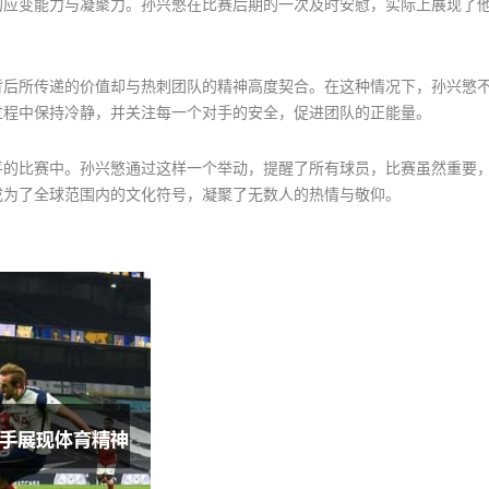
的应变能力与凝聚力。孙兴慜在比赛后期的一次及时安慰，实际上展现了
背后所传递的价值却与热刺团队的精神高度契合。在这种情况下，孙兴慜
过程中保持冷静，并关注每一个对手的安全，促进团队的正能量。
平的比赛中。孙兴慜通过这样一个举动，提醒了所有球员，比赛虽然重要
成为了全球范围内的文化符号，凝聚了无数人的热情与敬仰。