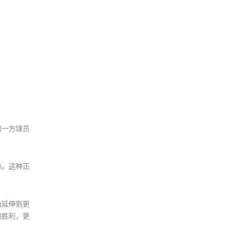
何一方球员
。
持。这种正
场延伸到更
的胜利，更