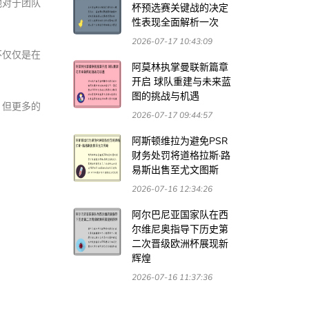
他对于团队
杯预选赛关键战的决定
性表现全面解析一次
2026-07-17 10:43:09
不仅仅是在
阿莫林执掌曼联新篇章
开启 球队重建与未来蓝
图的挑战与机遇
，但更多的
2026-07-17 09:44:57
阿斯顿维拉为避免PSR
财务处罚将道格拉斯·路
易斯出售至尤文图斯
2026-07-16 12:34:26
阿尔巴尼亚国家队在西
尔维尼奥指导下历史第
二次晋级欧洲杯展现新
辉煌
2026-07-16 11:37:36