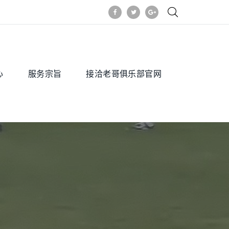
心
服务宗旨
接洽老哥俱乐部官网