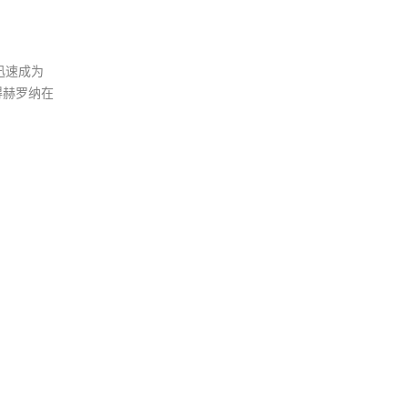
迅速成为
得赫罗纳在