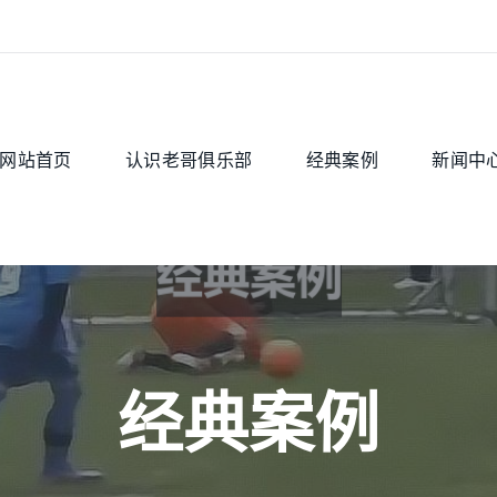
网站首页
认识老哥俱乐部
经典案例
新闻中
经典案例