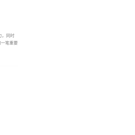
力，同时
的一笔重要