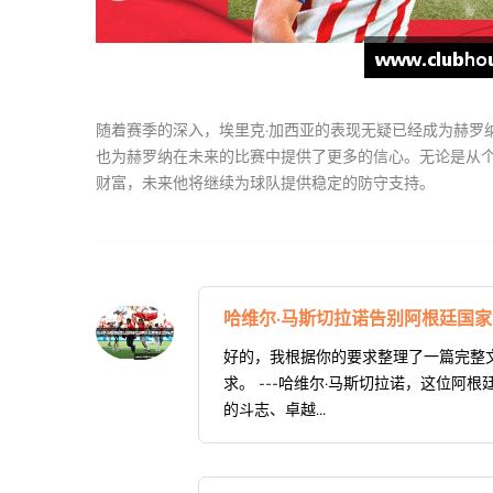
随着赛季的深入，埃里克·加西亚的表现无疑已经成为赫罗
也为赫罗纳在未来的比赛中提供了更多的信心。无论是从
财富，未来他将继续为球队提供稳定的防守支持。
哈维尔·马斯切拉诺告别阿根廷国家
好的，我根据你的要求整理了一篇完整文
求。 ---哈维尔·马斯切拉诺，这位
的斗志、卓越...