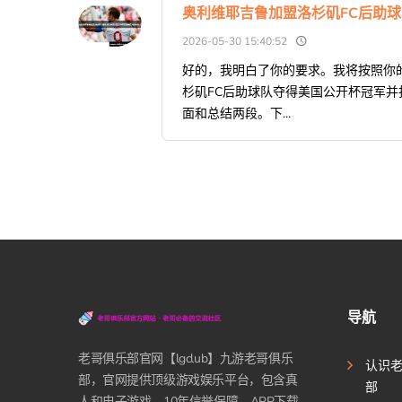
奥利维耶吉鲁加盟洛杉矶FC后助
2026-05-30 15:40:52
好的，我明白了你的要求。我将按照你
杉矶FC后助球队夺得美国公开杯冠军并
面和总结两段。下...
导航
老哥俱乐部官网【lgclub】九游老哥俱乐
认识
部，官网提供顶级游戏娱乐平台，包含真
部
人和电子游戏。10年信誉保障，APP下载