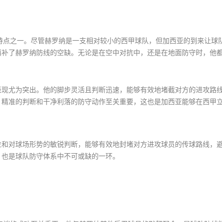
特点之一。尽管赫罗纳是一支相对较小的西甲球队，但加西亚的到来让球
填补了赫罗纳防线的空缺。无论是在空中对抗中，还是在地面防守时，他
表现尤为突出。他的脚步灵活且判断迅速，能够有效地堵截对方的进攻路
，精准的判断和干净利落的防守动作至关重要，这也是加西亚能够在西甲
位和对球场形势的敏锐判断，能够有效地封堵对方进攻球员的传球路线，
，也是球队防守体系中不可或缺的一环。