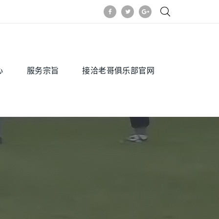
心
服务宗旨
接洽老哥俱乐部官网