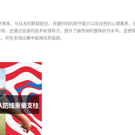
守表现、与队友的默契配合、关键时刻的防守能力以及出色的心理素质，
作用，还通过自身的技术和领导力，提升了赫罗纳的整体防守水平。这使
系，并在多场比赛中取得优异成绩。