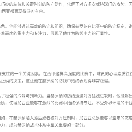
过巧妙的站位和关键时刻的防守动作，化解了对方多次威胁球门的攻势。
加西亚都表现得游刃有余。
出色。他能够通过高效的防守和组织，确保赫罗纳在比赛中的防守稳定，
持着高度的集中力和专注力，展现了他作为防线主力的可靠性。
要支柱的一个关键因素。在西甲这样高强度的比赛中，球员的心理素质往
出正确的决策，这让他在赫罗纳的防线中始终表现得非常稳健。
出了极强的冷静与判断力。当赫罗纳的防线遭遇对方猛烈进攻时，他能够
素质，使得加西亚能够在激烈的比赛中始终保持专注，不受外界环境的干
例如，在赫罗纳陷入落后或者被对方压制时，加西亚总是能够以坚定的态
导力，成为赫罗纳战术体系中至关重要的一部分。