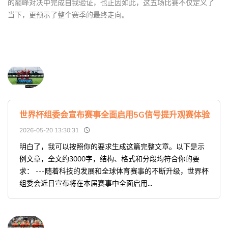
的巅峰对决中完成自我验证，也正因如此，这五场比赛不仅定义了
当下，更预示了整个赛季的最终走向。
世界杯组委会宣布赛事全面启用5G信号提升观赛体验
2026-05-20 13:30:31
明白了，我可以按照你的要求生成这篇完整文章。以下是示
例文章，全文约3000字，结构、格式和分段均符合你的要
求： ---随着科技的发展和全球体育赛事的不断升级，世界杯
组委会近日宣布将在本届赛事中全面启用...