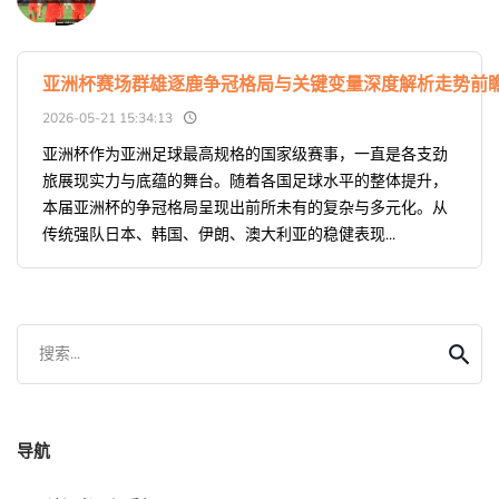
亚洲杯赛场群雄逐鹿争冠格局与关键变量深度解析走势前
2026-05-21 15:34:13
亚洲杯作为亚洲足球最高规格的国家级赛事，一直是各支劲
旅展现实力与底蕴的舞台。随着各国足球水平的整体提升，
本届亚洲杯的争冠格局呈现出前所未有的复杂与多元化。从
传统强队日本、韩国、伊朗、澳大利亚的稳健表现...
搜索...
导航