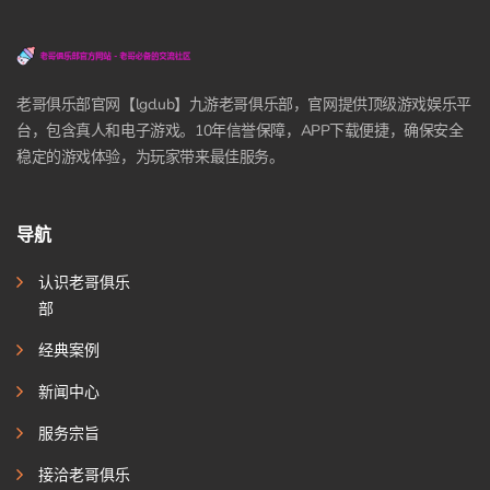
老哥俱乐部官网【lgclub】九游老哥俱乐部，官网提供顶级游戏娱乐平
台，包含真人和电子游戏。10年信誉保障，APP下载便捷，确保安全
稳定的游戏体验，为玩家带来最佳服务。
导航
认识老哥俱乐
部
经典案例
新闻中心
服务宗旨
接洽老哥俱乐