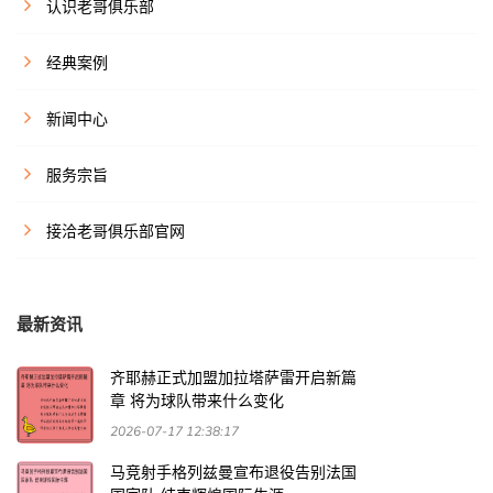
认识老哥俱乐部
经典案例
新闻中心
服务宗旨
接洽老哥俱乐部官网
最新资讯
齐耶赫正式加盟加拉塔萨雷开启新篇
章 将为球队带来什么变化
2026-07-17 12:38:17
马竞射手格列兹曼宣布退役告别法国