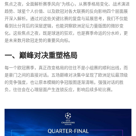
焦点之夜，全面解析赛季风向”为核心，从赛季格局变化、战术演进
趋势、球星个人价值、以及欧冠对各大联赛的反向影响四个层面展
开深入解析。通过对这些关键比赛的复盘与延展思考，我们不仅能
看到比分背后的深层逻辑，也能洞察欧洲足坛力量版图的微妙变
化。这些焦点之夜，既是球迷的狂欢，也是赛季命运的分水岭，更
是未来数月欧冠走势的重要风向标。
一、巅峰对决重塑格局
每一个欧冠赛季，真正改变格局的往往不是小组赛的顺利出线，而
是豪门之间的直接对话。五场巅峰对决集中呈现了欧洲足坛最顶级
的竞争强度，也让原本模糊的争冠版图逐渐清晰。强强对话的胜
负，往往会在心理层面产生连锁反应，影响后续多轮比赛。