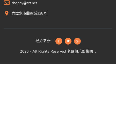
choppy@att.net
六盘水市曲颗城328号
社交平台:
2026
- All Rights Reserved
老哥俱乐部集团
.