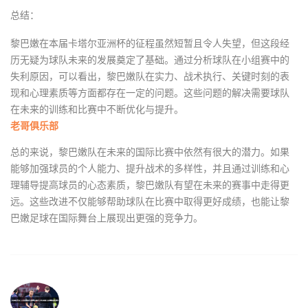
总结：
黎巴嫩在本届卡塔尔亚洲杯的征程虽然短暂且令人失望，但这段经
历无疑为球队未来的发展奠定了基础。通过分析球队在小组赛中的
失利原因，可以看出，黎巴嫩队在实力、战术执行、关键时刻的表
现和心理素质等方面都存在一定的问题。这些问题的解决需要球队
在未来的训练和比赛中不断优化与提升。
老哥俱乐部
总的来说，黎巴嫩队在未来的国际比赛中依然有很大的潜力。如果
能够加强球员的个人能力、提升战术的多样性，并且通过训练和心
理辅导提高球员的心态素质，黎巴嫩队有望在未来的赛事中走得更
远。这些改进不仅能够帮助球队在比赛中取得更好成绩，也能让黎
巴嫩足球在国际舞台上展现出更强的竞争力。