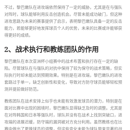
不过，黎巴嫩队在进攻端依然保持了一定的威胁，尤其是在与强队
对阵时，球队能够利用反击创造机会。尽管未能成功破门，但这种
进攻思路为未来的赛事提供了启示，表明黎巴嫩队具备一定的反击
能力，若能够更好地发挥球员个人的优势，未来的比赛或许能够获
得更好的成绩。
2、战术执行和教练团队的作用
黎巴嫩队在本次亚洲杯小组赛中的战术布置和执行存在一定的缺
陷。尽管球队在与强队的对抗中保持了较为保守的战术策略，但实
际执行时却未能达到预期效果。特别是在进攻端，黎巴嫩队的进攻
套路过于单一，缺乏创新性和变化，导致对方防守球员能够轻松预
测并提前做好防范。
教练团队在战术安排上似乎也未能有效激发球员的潜力，特别是在
面对比赛中出现的困境时，黎巴嫩队显得缺乏及时的调整。尤其是
在对阵韩国和日本等强队时，球队并没有在战术上找到突破口，进
攻端的进展迟缓，防守端的漏洞被对方充分利用。虽然教练也在比
赛中做出了更换球员的调整，但这些变化未能为球队带来显著的战