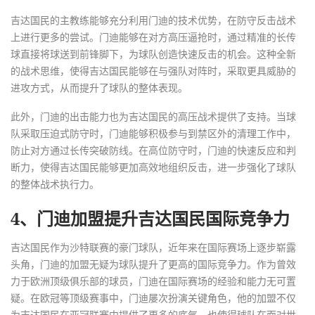
吉达国民的主教练能够充分利用门迪的技术优势，在防守反击战术
上进行更多的尝试。门迪能够在对方高压逼抢时，通过精准的长传
球直接将球送到前锋脚下，为球队创造快速反击的机会。这种全新
的战术思维，使得吉达国民能够在与强队对阵时，采取更具威胁的
进攻方式，从而提升了球队的整体表现。
此外，门迪的出击能力也为吉达国民的高压战术提供了支持。当球
队采取压迫式防守时，门迪能够积极参与到禁区外的清理工作中，
防止对方通过长传突破防线。在高位防守时，门迪的快速反应和判
断力，使得吉达国民能够更加高效地组织反击，进一步强化了球队
的整体战术执行力。
4、门迪加盟提升吉达国民国际竞争力
吉达国民作为沙特联赛的豪门球队，近年来在国际赛场上逐步崭露
头角，门迪的加盟无疑为球队提升了更高的国际竞争力。作为曾效
力于欧洲顶级俱乐部的球员，门迪在国际赛场的经验和能力无可置
疑。在欧冠等顶级赛事中，门迪屡次扮演关键角色，他的加盟不仅