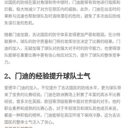
达国民的防线在面对角球和传中球时，门迪能够有效地进行指挥和
拦截，极大地减少了对方在禁区内的威胁。此外，门迪在出击时的
果断与迅速也帮助球队及时清除潜在的危险，避免了多次由后防线
失误引发的危机。
随着门迪加盟，吉达国民的防守体系变得更加严密和稳固。在沙特
联赛中，球队的防守质量和门将的发挥往往决定了比赛的结果。门
迪的加入，无疑加强了球队对抗强大对手时的防守能力，也使得球
队能够在重要比赛中更有信心地应对压力，提升了球队的整体竞争
力。
2、门迪的经验提升球队士气
爱德华·门迪的加入，不仅提升了吉达国民的防线水平，更为球队带
来了宝贵的比赛经验。门迪在欧洲赛场上积累了丰富的高水平比赛
经验，曾多次在英超、欧冠等顶级联赛中面对世界级的对手。他的
职业素养和成熟的比赛心态，对于年轻球员和球队其他成员来说，
都是一种积极的榜样。门迪能够在高压环境下保持冷静，这为吉达
国民的整体士气注入了信心。