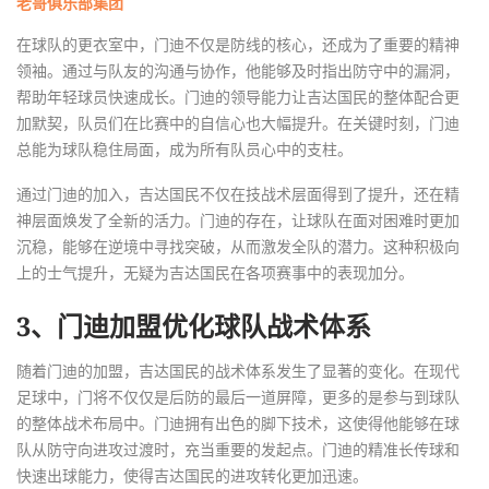
老哥俱乐部集团
在球队的更衣室中，门迪不仅是防线的核心，还成为了重要的精神
领袖。通过与队友的沟通与协作，他能够及时指出防守中的漏洞，
帮助年轻球员快速成长。门迪的领导能力让吉达国民的整体配合更
加默契，队员们在比赛中的自信心也大幅提升。在关键时刻，门迪
总能为球队稳住局面，成为所有队员心中的支柱。
通过门迪的加入，吉达国民不仅在技战术层面得到了提升，还在精
神层面焕发了全新的活力。门迪的存在，让球队在面对困难时更加
沉稳，能够在逆境中寻找突破，从而激发全队的潜力。这种积极向
上的士气提升，无疑为吉达国民在各项赛事中的表现加分。
3、门迪加盟优化球队战术体系
随着门迪的加盟，吉达国民的战术体系发生了显著的变化。在现代
足球中，门将不仅仅是后防的最后一道屏障，更多的是参与到球队
的整体战术布局中。门迪拥有出色的脚下技术，这使得他能够在球
队从防守向进攻过渡时，充当重要的发起点。门迪的精准长传球和
快速出球能力，使得吉达国民的进攻转化更加迅速。