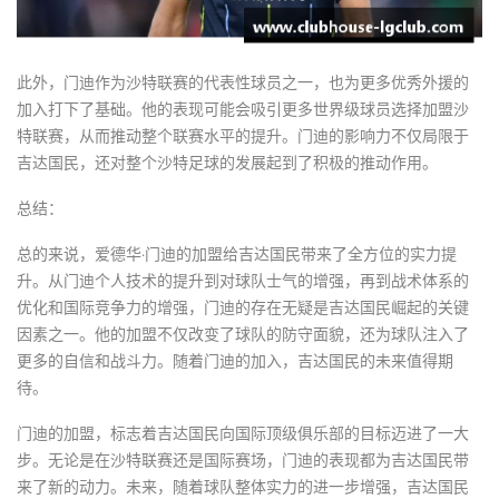
此外，门迪作为沙特联赛的代表性球员之一，也为更多优秀外援的
加入打下了基础。他的表现可能会吸引更多世界级球员选择加盟沙
特联赛，从而推动整个联赛水平的提升。门迪的影响力不仅局限于
吉达国民，还对整个沙特足球的发展起到了积极的推动作用。
总结：
总的来说，爱德华·门迪的加盟给吉达国民带来了全方位的实力提
升。从门迪个人技术的提升到对球队士气的增强，再到战术体系的
优化和国际竞争力的增强，门迪的存在无疑是吉达国民崛起的关键
因素之一。他的加盟不仅改变了球队的防守面貌，还为球队注入了
更多的自信和战斗力。随着门迪的加入，吉达国民的未来值得期
待。
门迪的加盟，标志着吉达国民向国际顶级俱乐部的目标迈进了一大
步。无论是在沙特联赛还是国际赛场，门迪的表现都为吉达国民带
来了新的动力。未来，随着球队整体实力的进一步增强，吉达国民