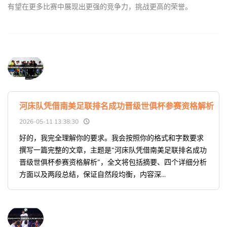
有望在更多比赛中展现出更强的竞争力，挑战更高的荣誉。
河床队凭借南美足联排名成功晋级世俱杯参赛资格解析
2026-05-11 13:38:30
好的，我完全理解你的要求。我会按照你的格式和字数要求
撰写一篇完整的文章，主题是“河床队凭借南美足联排名成功
晋级世俱杯参赛资格解析”，全文将包括摘要、四个详细分析
方面以及两段总结，保证自然段均衡，内容深...