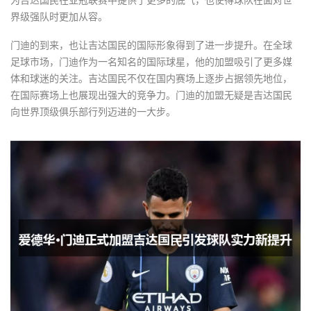
为吉达国民在亚冠联赛中提供了更多的底气，也使得球队在面对世
界级强队时更加从容。
门迪的到来，也让吉达国民的国际形象得到了进一步提升。在全球
足球市场，门迪作为一名知名的国际球星，他的加盟吸引了更多媒
体和球迷的关注。吉达国民不仅在国内赛场上逐步占据领先地位，
在国际赛场上也展现出强大的竞争力。门迪的加盟无疑是吉达国民
向世界顶级俱乐部行列迈进的一大步。