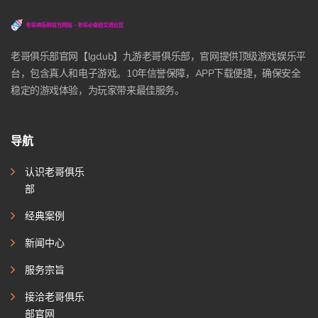
老哥俱乐部官网【lgclub】九游老哥俱乐部，官网提供顶级游戏娱乐平
台，包含真人和电子游戏。10年信誉保障，APP下载便捷，确保安全
稳定的游戏体验，为玩家带来最佳服务。
导航
认识老哥俱乐
部
经典案例
新闻中心
服务宗旨
接洽老哥俱乐
部官网