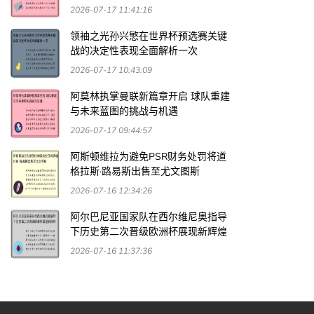
2026-07-17 11:41:16
领袖之光孙兴慜在世界杯预选赛关键
战的决定性表现全面解析一次
2026-07-17 10:43:09
阿莫林执掌曼联新篇章开启 球队重建
与未来蓝图的挑战与机遇
2026-07-17 09:44:57
阿斯顿维拉为避免PSR财务处罚将道
格拉斯·路易斯出售至尤文图斯
2026-07-16 12:34:26
阿尔巴尼亚国家队在西尔维尼奥指导
下历史第二次晋级欧洲杯展现新辉煌
2026-07-16 11:37:36