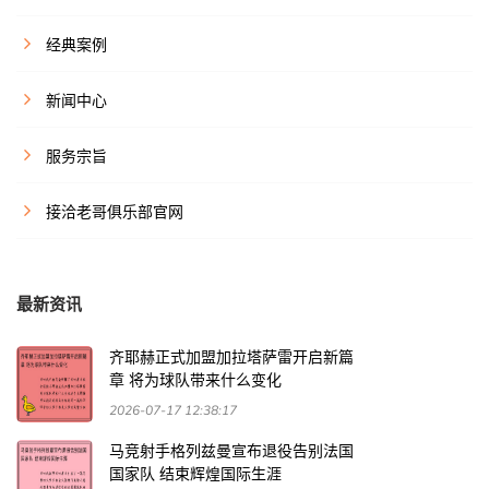
经典案例
新闻中心
服务宗旨
接洽老哥俱乐部官网
最新资讯
齐耶赫正式加盟加拉塔萨雷开启新篇
章 将为球队带来什么变化
2026-07-17 12:38:17
马竞射手格列兹曼宣布退役告别法国
国家队 结束辉煌国际生涯