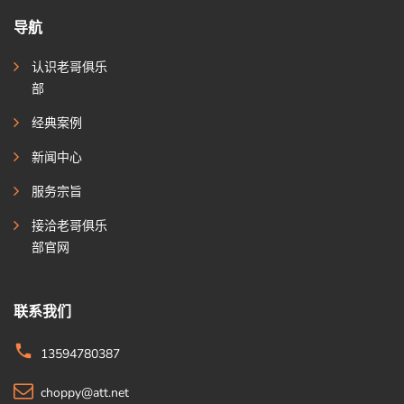
导航
认识老哥俱乐
部
经典案例
新闻中心
服务宗旨
接洽老哥俱乐
部官网
联系我们
13594780387
choppy@att.net