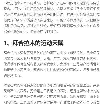
不仅是他个人奋斗的结晶，也折射出了在中国体育界逐渐打破传统
观念、打破地域性局限的积极趋势。这篇文章将从四个方面详细探
讨拜合拉木在深圳新鹏城崭露头角的经过，并进一步分析他如何凭
借优异的身体素质成功入选国家队，打破了外界对他这一少数民族
运动员的偏见。通过这些讨论，我们可以看到拜合拉木如何在众多
挑战中脱颖而出，走向更广阔的舞台。
1、拜合拉木的运动天赋
拜合拉木的运动天赋是他成功的基石。生长在新疆的他，从小便表
现出异于常人的身体素质。身高、体重、爆发力等多方面的优势，
使得他在体育领域有着天然的竞争力。尤其在一些需要高度爆发力
和灵活性的项目中，拜合拉木往往能轻松超越同龄人，展现出超凡
的运动能力。
拜合拉木的体能特点使得他在多项运动项目中都能轻松适应，并展
现出不俗的表现。无论是在田径场上的短跑，还是在篮球场上的对
抗，他总是能够凭借自己惊人的速度与力量，给队友和对手留下深
刻的印象。正是因为这样的身体条件，拜合拉木的教练在早期就看