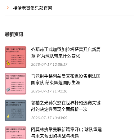
接洽老哥俱乐部官网
最新资讯
齐耶赫正式加盟加拉塔萨雷开启新篇
章 将为球队带来什么变化
2026-07-17 12:38:17
马竞射手格列兹曼宣布退役告别法国
国家队 结束辉煌国际生涯
2026-07-17 11:41:16
领袖之光孙兴慜在世界杯预选赛关键
战的决定性表现全面解析一次
2026-07-17 10:43:09
阿莫林执掌曼联新篇章开启 球队重建
与未来蓝图的挑战与机遇