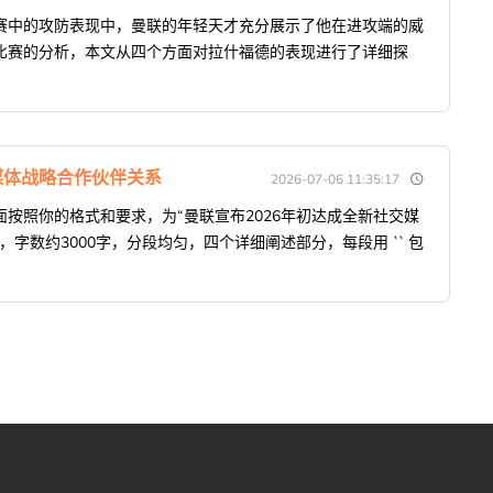
赛中的攻防表现中，曼联的年轻天才充分展示了他在进攻端的威
比赛的分析，本文从四个方面对拉什福德的表现进行了详细探
媒体战略合作伙伴关系
2026-07-06 11:35:17
按照你的格式和要求，为“曼联宣布2026年初达成全新社交媒
字数约3000字，分段均匀，四个详细阐述部分，每段用 `` 包