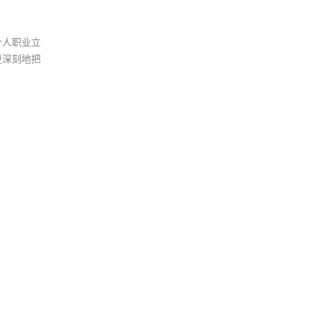
个人职业立
更深刻地把