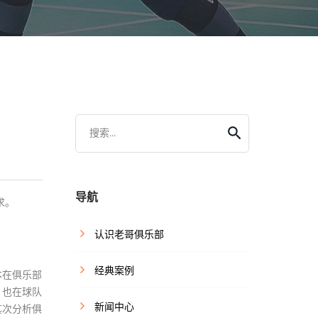
搜索...
导航
求。
认识老哥俱乐部
经典案例
本在俱乐部
，也在球队
新闻中心
其次分析俱