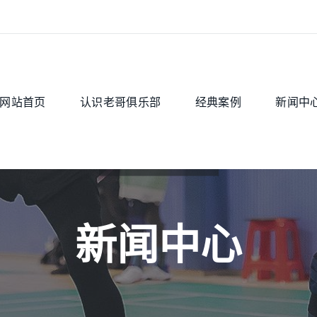
网站首页
认识老哥俱乐部
经典案例
新闻中
新闻中心