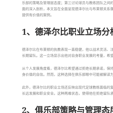
乐部的策略及管理层态度；第三讨论球员与教练团队之间
面的深入剖析，本文旨在全面呈现德泽尔比与布莱顿关系
提供有价值的案例。
1、德泽尔比职业立场分
德泽尔比在布莱顿的执教表现一直稳健，他以战术灵活、
长期留队。这一立场显示出他对自身职业发展的考量，希
从个人发展角度看，德泽尔比希望通过拒绝长期承诺，保
身价值的自信。然而，这种选择在俱乐部眼中可能被解读
此外，德泽尔比的职业立场还反映出现代足球教练面临的
长远发展和职业安全。这种两难状态，使得他在拒绝留队
2、俱乐部策略与管理态