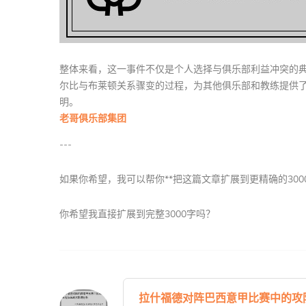
整体来看，这一事件不仅是个人选择与俱乐部利益冲突的
尔比与布莱顿关系骤变的过程，为其他俱乐部和教练提供
明。
老哥俱乐部集团
---
如果你希望，我可以帮你**把这篇文章扩展到更精确的30
你希望我直接扩展到完整3000字吗？
拉什福德对阵巴西意甲比赛中的攻