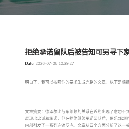
拒绝承诺留队后被告知可另寻下
Date
2026-07-05 10:39:27
明白了，我可以按照你的要求生成完整的文章。以下是根据
---
文章摘要：德泽尔比与布莱顿的关系在近期出现了意想不
展现出忠诚和承诺，但在拒绝继续承诺留队后，俱乐部却
内部引发了一系列连锁反应。文章从四个方面分析了这一