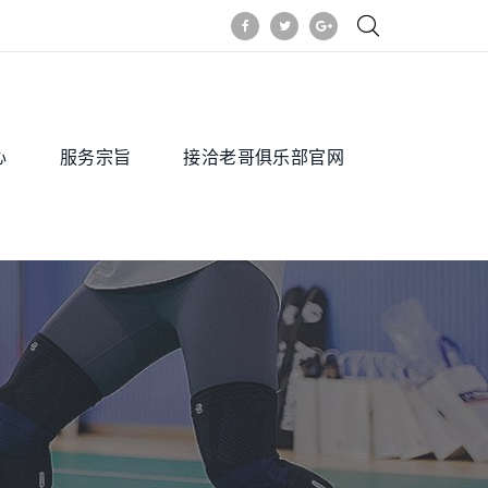
心
服务宗旨
接洽老哥俱乐部官网