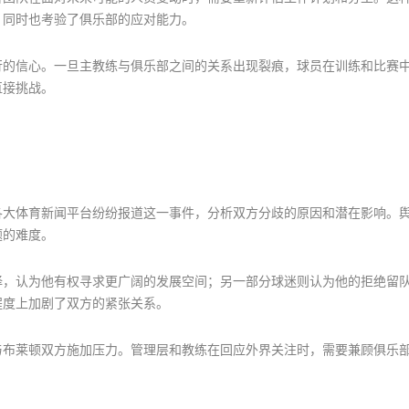
，同时也考验了俱乐部的应对能力。
行的信心。一旦主教练与俱乐部之间的关系出现裂痕，球员在训练和比赛
直接挑战。
各大体育新闻平台纷纷报道这一事件，分析双方分歧的原因和潜在影响。
题的难度。
择，认为他有权寻求更广阔的发展空间；另一部分球迷则认为他的拒绝留
程度上加剧了双方的紧张关系。
与布莱顿双方施加压力。管理层和教练在回应外界关注时，需要兼顾俱乐