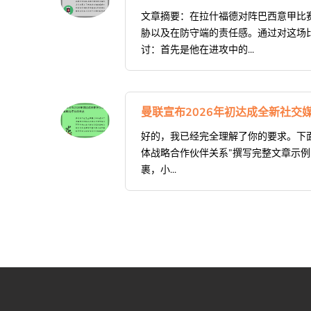
文章摘要：在拉什福德对阵巴西意甲比
胁以及在防守端的责任感。通过对这场
讨：首先是他在进攻中的...
曼联宣布2026年初达成全新社交
好的，我已经完全理解了你的要求。下面
体战略合作伙伴关系”撰写完整文章示例，
裹，小...