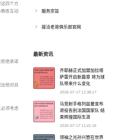
对这四个方
与教练互动
服务宗旨
接洽老哥俱乐部官网
最新资讯
示拒绝承诺
齐耶赫正式加盟加拉塔
萨雷开启新篇章 将为球
队带来什么变化
现出他对自
2026-07-17 12:38:17
马竞射手格列兹曼宣布
又必须考虑
退役告别法国国家队 结
束辉煌国际生涯
2026-07-17 11:41:16
领袖之光孙兴慜在世界