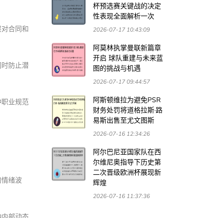
杯预选赛关键战的决定
性表现全面解析一次
层对合同和
2026-07-17 10:43:09
阿莫林执掌曼联新篇章
开启 球队重建与未来蓝
同时防止潜
图的挑战与机遇
2026-07-17 09:44:57
阿斯顿维拉为避免PSR
种职业规范
财务处罚将道格拉斯·路
易斯出售至尤文图斯
2026-07-16 12:34:26
阿尔巴尼亚国家队在西
尔维尼奥指导下历史第
二次晋级欧洲杯展现新
的情绪波
辉煌
2026-07-16 11:37:36
种内部动态