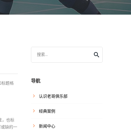
搜索...
导航
和标题格
认识老哥俱乐部
经典案例
注，也标
新闻中心
可或缺的一