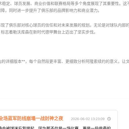
战术稳定、球员发展、商业价值和联赛格局等多个角度展现了其重要性。这
保障，同时进一步提升了俱乐部的品牌影响力和商业潜力。
体现了俱乐部对核心球员的信任和对未来发展的规划。无论是对球队内部
，标志着勒沃库森在新时代德甲舞台上迈出了坚实步伐。
左右的详细版本**，每个自然段更丰富、更细致分析阿隆索续约的意义，让
全场蓝军防线崩塌一战封神之夜
2026-06-02 13:23:09
晚会被球迷反复提起，因为那不仅是一场比赛，更是一段传奇的