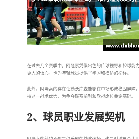
在过去几个赛季中，阿隆索凭借出色的传球视野和控球能
更大的信心，也为年轻球员提供了学习和模仿的榜样。
此外，阿隆索的存在让勒沃库森能够在中场形成稳固屏障
持这一战术优势，为争夺联赛前列和欧战席位奠定基础。
2、球员职业发展契机
阿隆索的续约不仅是俱乐部的战略选择，也是对球员个人