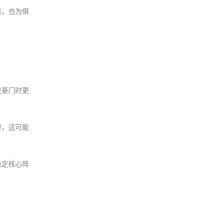
迷，也为俱
统豪门时更
控，这可能
稳定核心阵