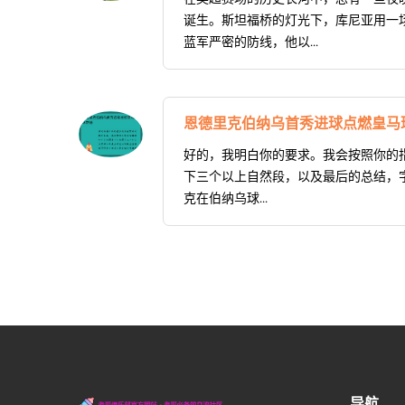
诞生。斯坦福桥的灯光下，库尼亚用一
蓝军严密的防线，他以...
恩德里克伯纳乌首秀进球点燃皇马
好的，我明白你的要求。我会按照你的
下三个以上自然段，以及最后的总结，字数
克在伯纳乌球...
导航