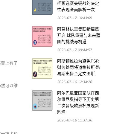
杯预选赛关键战的决定
性表现全面解析一次
2026-07-17 10:43:09
阿莫林执掌曼联新篇章
开启 球队重建与未来蓝
图的挑战与机遇
2026-07-17 09:44:57
阿斯顿维拉为避免PSR
布置上有了
财务处罚将道格拉斯·路
易斯出售至尤文图斯
2026-07-16 12:34:26
仍然可以维
阿尔巴尼亚国家队在西
尔维尼奥指导下历史第
二次晋级欧洲杯展现新
辉煌
2026-07-16 11:37:36
注于技术和