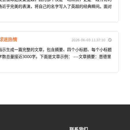
场近乎完美的表演，将自己的名字写入了英超的经典瞬间。面对
球迷热情
2026-06-03 11:37:10
指示生成一篇完整的文章，包含摘要、四个小标题、每个小标题
总量接近3000字。下面是文章示例： ---文章摘要：恩德里
联系我们