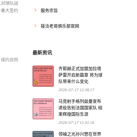
其对球队战
一重大签约
服务宗旨
接洽老哥俱乐部官网
最新资讯
。续约合同
齐耶赫正式加盟加拉塔
萨雷开启新篇章 将为球
队带来什么变化
2026-07-17 12:38:17
马竞射手格列兹曼宣布
退役告别法国国家队 结
束辉煌国际生涯
2026-07-17 11:41:16
领袖之光孙兴慜在世界