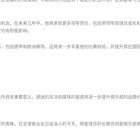
的机会。在未来几年中，他将承担更多领导责任，包括带领年轻球员成长
誉均有积极影响。
事，包括德甲和欧洲赛场，这将进一步丰富他的比赛经验，并提升其在国
。
运作具有重要意义。球迷的关注和媒体的报道将进一步提升俱乐部的品牌
伴的青睐。在足球商业化日益深入的今天，明星球员的长期合同是俱乐部