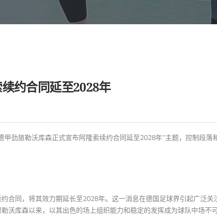
续约合同延至2028年
德甲劲旅勒沃库森正式宣布阿隆索续约合同延至2028年”主题，控制段落
约合同，将其效力期延长至2028年。这一消息在德国足球界引起广泛关
盟勒沃库森以来，以其出色的场上组织能力和稳定的发挥成为球队中场不