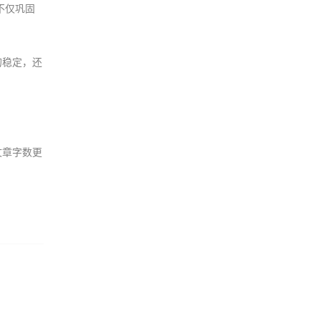
不仅巩固
的稳定，还
文章字数更