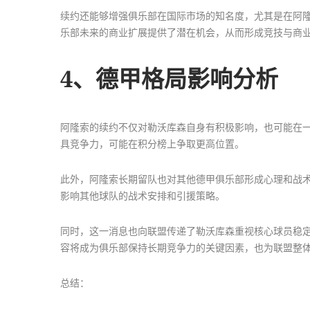
续约还能够增强俱乐部在国际市场的知名度，尤其是在阿
乐部未来的商业扩展提供了潜在机会，从而形成竞技与商
4、德甲格局影响分析
阿隆索的续约不仅对勒沃库森自身有积极影响，也可能在
具竞争力，可能在积分榜上争取更高位置。
此外，阿隆索长期留队也对其他德甲俱乐部形成心理和战
影响其他球队的战术安排和引援策略。
同时，这一消息也向联盟传递了勒沃库森重视核心球员稳
容将成为俱乐部保持长期竞争力的关键因素，也为联盟整
总结：