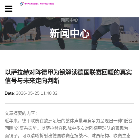
新闻中心
以萨拉赫对阵德甲为镜解读德国联赛回暖的真实
信号与未来走向判断
Date
2026-05-25 11:48:32
文章摘要的内容：
近年来，德甲联赛在欧洲足坛的整体声量与竞争力呈现出一种“低谷
回暖”的复杂态势。以萨拉赫在欧战中多次对阵德甲球队的表现为一
面镜子，可以清晰折射出德国联赛在技战术、球员结构、联赛生态