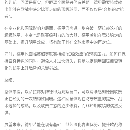
的判断。回暖是事实，但距离全面复兴仍有差距。德甲需要持续输
出能够在欧战中决定比赛走向的顶级球员，而不仅仅是“合格的对抗
者”。
在商业化和国际影响力层面，德甲仍需进一步突破。萨拉赫这样的
超级球星，本身也是联赛吸引力的放大器，德甲若能在竞技稳定的
基础上，提升明星效应，将有助于其在全球市场中的再定位。
同时，德甲也面临英超等联赛持续“虹吸效应”的现实压力。如何在保
持自身特色的同时，避免人才过快流失，将是决定德甲回暖能否转
化为长期上升趋势的关键挑战。
总结：
总体来看，以萨拉赫对阵德甲为观察窗口，可以清晰感知德国联赛
正在经历的一次结构性回暖。这种回暖体现在防守质量的提升、战
术选择的成熟，以及联赛生态的逐步修复，而非短期成绩的偶然反
弹。
展望未来，德甲若能在现有基础上继续深化青训优势、提升欧战稳