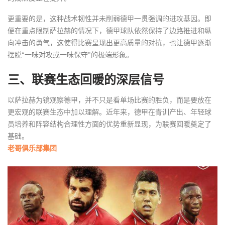
更重要的是，这种战术韧性并未削弱德甲一贯强调的进攻基因。即
便在重点限制萨拉赫的情况下，德甲球队依然保持了边路推进和纵
向冲击的勇气，这使得比赛呈现出更高质量的对抗，也让德甲逐渐
摆脱“一味对攻或一味保守”的极端形象。
三、联赛生态回暖的深层信号
以萨拉赫为镜观察德甲，并不只是看单场比赛的胜负，而是要放在
更宏观的联赛生态中加以理解。近年来，德甲在青训产出、年轻球
员培养和阵容结构合理性方面的优势重新显现，为联赛回暖奠定了
基础。
老哥俱乐部集团