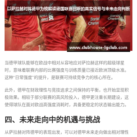
当德甲球队能够在欧战中相对从容地应对萨拉赫这样的超级球星
时，意味着联赛内部的比赛强度与训练质量已接近欧洲顶级水准。
这种“日常强度”的提升，是联赛可持续竞争力的核心所在。
此外，德甲在财政理性与竞技追求之间保持的平衡，也开始显现积
极效果。相较于部分联赛的高风险投入，德甲更注重长期建设，这
使得球队在面对欧战高强度消耗时，具备更稳定的状态输出能力。
四、未来走向中的机遇与挑战
从萨拉赫对阵德甲的表现出发，可以对德甲未来走向做出相对理性