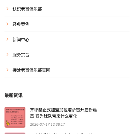
认识老哥俱乐部
经典案例
新闻中心
服务宗旨
接洽老哥俱乐部官网
最新资讯
齐耶赫正式加盟加拉塔萨雷开启新篇
章 将为球队带来什么变化
2026-07-17 12:38:17