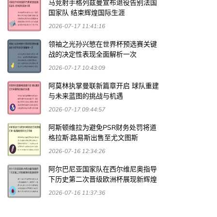
马竞射手格列兹曼宣布退役告别法国
国家队 结束辉煌国际生涯
2026-07-17 11:41:16
领袖之光孙兴慜在世界杯预选赛关键
战的决定性表现全面解析一次
2026-07-17 10:43:09
阿莫林执掌曼联新篇章开启 球队重建
与未来蓝图的挑战与机遇
2026-07-17 09:44:57
阿斯顿维拉为避免PSR财务处罚将道
格拉斯·路易斯出售至尤文图斯
2026-07-16 12:34:26
阿尔巴尼亚国家队在西尔维尼奥指导
下历史第二次晋级欧洲杯展现新辉煌
2026-07-16 11:37:36