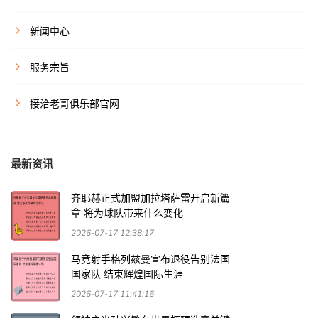
新闻中心
服务宗旨
接洽老哥俱乐部官网
最新资讯
齐耶赫正式加盟加拉塔萨雷开启新篇
章 将为球队带来什么变化
2026-07-17 12:38:17
马竞射手格列兹曼宣布退役告别法国
国家队 结束辉煌国际生涯
2026-07-17 11:41:16