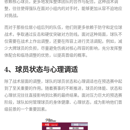
依赖核心球员，更多地发挥整体团队的合作与配合。这种战术调
整，往往使得强队在面对小组内的对手时，能够更加从容不迫地应
对挑战。
而对于那些位居小组后列的队伍，他们则更多依赖于防守和定位球
战术，争取通过反击和硬仗突破对方防线。面对这种局面，球队不
仅需要在战术上作出调整，还要在阵容上进行灵活调配。例如，减
少大牌球员的负担，尽量避免伤病对核心阵容的影响，充分发挥整
体配合和临场调整的优势，以提高晋级的概率。
4、球员状态与心理调适
除了战术层面的调整，球队的球员状态和心理调适也在预选赛中起
到了至关重要的作用。随着赛事的不断推进，球员的体能、状态和
心理状况往往直接影响到比赛的最终结果。面对压力巨大的预选赛
阶段，球队如何管理球员的身体健康、心理状态，成为影响他们晋
级前景的一个重要因素。