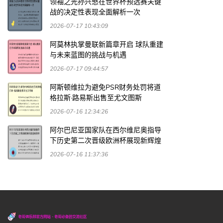
领袖之光孙兴慜在世界杯预选赛关键
战的决定性表现全面解析一次
2026-07-17 10:43:09
阿莫林执掌曼联新篇章开启 球队重建
与未来蓝图的挑战与机遇
2026-07-17 09:44:57
阿斯顿维拉为避免PSR财务处罚将道
格拉斯·路易斯出售至尤文图斯
2026-07-16 12:34:26
阿尔巴尼亚国家队在西尔维尼奥指导
下历史第二次晋级欧洲杯展现新辉煌
2026-07-16 11:37:36