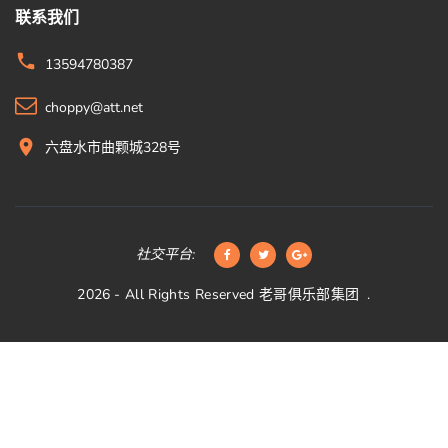
联系我们
13594780387
choppy@att.net
六盘水市曲颗城328号
社交平台:
2026
- All Rights Reserved
老哥俱乐部集团
.