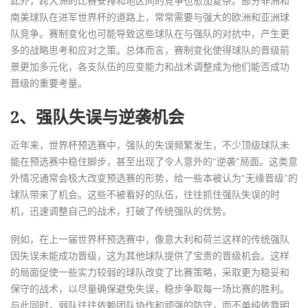
此外，跨大洲的比赛安排和地区间的竞争也愈加复杂。部分非洲和
南美球队在进军世界杯的道路上，常常需要与强大的欧洲和亚洲球
队竞争。赛制变化也可能导致这些球队在与强队的对抗中，产生更
多的战略思考和应对之策。总体而言，赛制变化使得球队的晋级前
景更加多元化，各支队伍的应变能力和战术调整成为他们能否成功
晋级的重要考量。
2、强队失误与逆袭机会
近年来，世界杯预选赛中，强队的失误频繁发生，不少顶级球队未
能在预选赛中稳住脚步，甚至出现了令人意外的“逆袭”局面。这类意
外情况通常会极大改变预选赛的形势，给一些本被认为“无缘晋级”的
球队带来了机会。这些不被看好的队伍，往往抓住强队失误的时
机，迅速调整自己的战术，打破了传统强队的优势。
例如，在上一届世界杯预选赛中，像意大利和荷兰这样的传统强队
因失误未能成功晋级，这为其他球队提供了宝贵的晋级机会。这样
的局面促使一些实力较弱的球队改变了比赛策略，采取更为稳妥和
保守的战术，以尽量确保避免失误，稳步争取每一场比赛的胜利。
与此同时，弱队往往依赖团队协作和顽强的防守，而不单纯依靠明