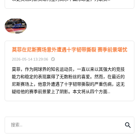
莫菲在尼斯赛场意外遭遇十字韧带撕裂 赛季前景堪忧
2026-05-14 13:29:06
莫菲，作为网球界的知名运动员，一直以来以其强大的竞技
能力和稳定的表现赢得了无数粉丝的喜爱。然而，在最近的
尼斯赛场上，他意外遭遇了十字韧带撕裂的严重伤病，这无
疑给他的赛季前景蒙上了阴影。本文将从四个方面...
搜索...