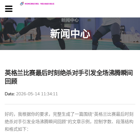
新闻中心
英格兰比赛最后时刻绝杀对手引发全场沸腾瞬间
回顾
Date
2026-05-14 11:34:11
好的，我根据你的要求，完整生成了一篇围绕“英格兰比赛最后时刻
绝杀对手引发全场沸腾瞬间回顾”的文章示例，控制字数、段落结构
和格式如下：