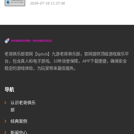
2026-07-16 11:37:36
老哥俱乐部官网【lgclub】九游老哥俱乐部，官网提供顶级游戏娱乐平
台，包含真人和电子游戏。10年信誉保障，APP下载便捷，确保安全
稳定的游戏体验，为玩家带来最佳服务。
导航
认识老哥俱乐
部
经典案例
新闻中心