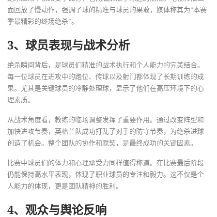
面回放了慢动作，强调了球的精准与球员的果敢，媒体称其为“本赛
季最精彩的终场绝杀”。
3、球员表现与战术分析
绝杀瞬间背后，是球员们精准的战术执行和个人能力的完美结合。
每一位球员在进攻中的跑位、传球以及射门都体现了长期训练的成
果。尤其是关键球员的冷静处理球，显示了他们在高压环境下的心
理素质。
从战术角度看，教练的临场调整发挥了重要作用。通过改变阵型和
加快进攻节奏，英格兰队成功打乱了对手的防守节奏，为绝杀进球
创造了机会。整个团队的协作和默契，是最终成功的关键因素。
比赛中球员们的体力和心理承受力同样值得称道。在比赛最后阶段
仍能保持高水平表现，体现了职业球员的专注和毅力。这不仅是个
人能力的体现，更是团队精神的胜利。
4、观众与舆论反响