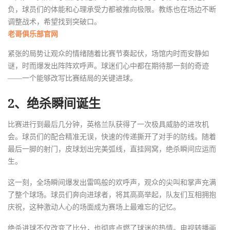
负，球员们的体能和心理承受力都被推向极限。教练也在场边不断
调整战术，希望找到突破口。
老哥俱乐部官网
紧张的局势让观众的情绪随着比赛节奏起伏，场馆内时而安静如
谜，时而爆发出阵阵欢呼声。球迷们心中都在期待那一刻的奇迹
——一个能够改写比赛结局的关键进球。
2、绝杀瞬间诞生
比赛进行到最后几分钟，英格兰队获得了一次极具威胁的进攻机
会。球员们的配合精准无误，快速的传递撕开了对手的防线。随着
最后一脚的射门，皮球划出完美弧线，直挂网窝，绝杀瞬间应运而
生。
这一刻，全场瞬间爆发出雷鸣般的欢呼声，观众的尖叫和掌声充满
了整个球场。球员们奔向进球者，将其高高举起，队友们互相拥抱
庆祝，这种激动人心的场面成为赛场上最难忘的记忆。
绝杀进球不仅改变了比分，也彻底点燃了球迷的热情。电视转播画