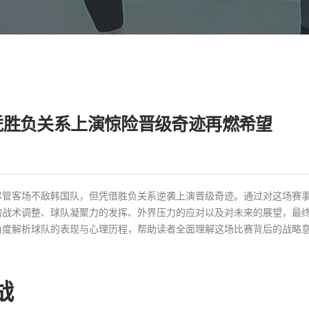
凭胜负关系上演惊险晋级奇迹再燃希望
尽管客场不敌韩国队，但凭借胜负关系逆袭上演晋级奇迹。通过对这场赛
的战术调整、球队凝聚力的发挥、外界压力的应对以及对未来的展望，最
角度解析球队的表现与心理历程，帮助读者全面理解这场比赛背后的战略
战