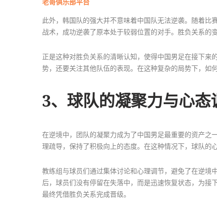
老哥俱乐部平台
此外，韩国队的强大并不意味着中国队无法逆袭。随着比
战术，成功逆袭了原本处于较弱位置的对手。胜负关系的
正是这种对胜负关系的清晰认知，使得中国男足在接下来
势，还要关注其他队伍的表现。在这种复杂的局势下，如
3、球队的凝聚力与心态
在逆境中，团队的凝聚力成为了中国男足最重要的资产之
理疏导，保持了积极向上的态度。在这种情况下，球队的
教练组与球员们通过集体讨论和心理调节，避免了在逆境
后，球员们没有停留在失落中，而是迅速恢复状态，为接
最终凭借胜负关系完成晋级。