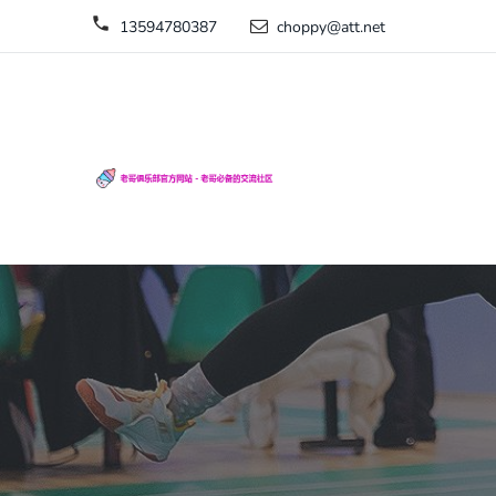
13594780387
choppy@att.net