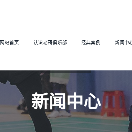
网站首页
认识老哥俱乐部
经典案例
新闻中
新闻中心