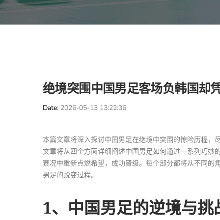
绝境突围中国男足客场负韩国却
Date
2026-05-13 13:22:36
本篇文章将深入探讨中国男足在绝境中突围的惊险历程，
文章将从四个方面详细阐述中国男足如何通过一系列巧妙
赛况中重新点燃希望，成功晋级。每个部分都将从不同的
男足的蜕变过程。
1、中国男足的逆境与挑