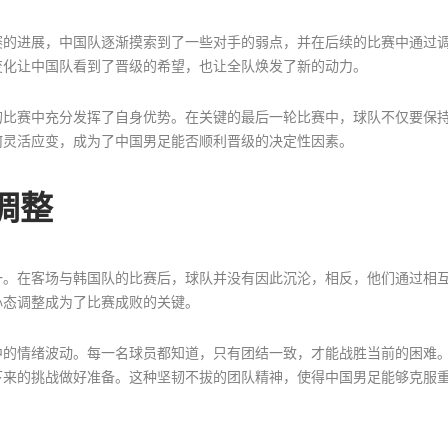
赛的进展，中国队逐渐摸索到了一些对手的弱点，并在后续的比赛中通过
变化让中国队看到了晋级的希望，也让全队焕发了新的动力。
的比赛中充分发挥了自身优势。在关键的最后一轮比赛中，球队不仅要保
何灵活应变，成为了中国男足能否顺利晋级的决定性因素。
调整
一。在客场与韩国队的比赛后，球队并没有因此沉沦，相反，他们通过相
心态调整成为了比赛成败的关键。
中的情绪波动。每一名球员都知道，只有团结一致，才能战胜当前的困难
下来的挑战做好准备。这种坚韧不拔的团队精神，使得中国男足能够克服