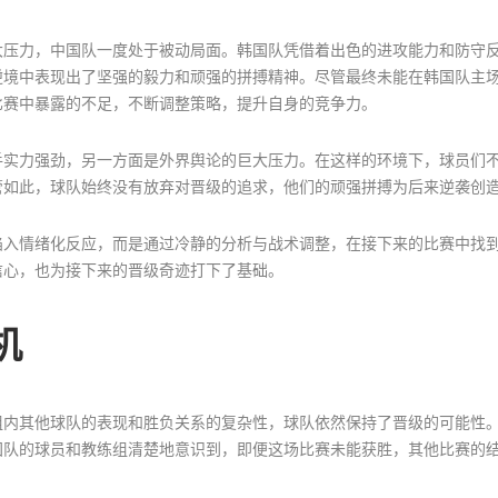
大压力，中国队一度处于被动局面。韩国队凭借着出色的进攻能力和防守
逆境中表现出了坚强的毅力和顽强的拼搏精神。尽管最终未能在韩国队主
比赛中暴露的不足，不断调整策略，提升自身的竞争力。
手实力强劲，另一方面是外界舆论的巨大压力。在这样的环境下，球员们
管如此，球队始终没有放弃对晋级的追求，他们的顽强拼搏为后来逆袭创
陷入情绪化反应，而是通过冷静的分析与战术调整，在接下来的比赛中找
信心，也为接下来的晋级奇迹打下了基础。
机
组内其他球队的表现和胜负关系的复杂性，球队依然保持了晋级的可能性
国队的球员和教练组清楚地意识到，即便这场比赛未能获胜，其他比赛的