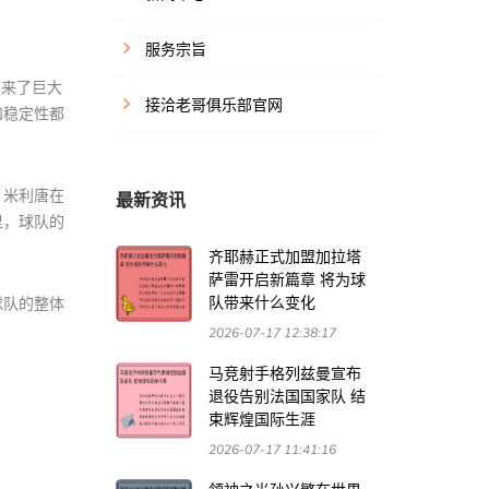
服务宗旨
带来了巨大
接洽老哥俱乐部官网
和稳定性都
。米利唐在
最新资讯
里，球队的
齐耶赫正式加盟加拉塔
萨雷开启新篇章 将为球
队带来什么变化
球队的整体
2026-07-17 12:38:17
马竞射手格列兹曼宣布
退役告别法国国家队 结
束辉煌国际生涯
2026-07-17 11:41:16