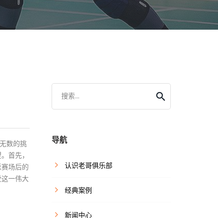
搜索...
导航
了无数的挑
望。首先，
认识老哥俱乐部
返赛场后的
受这一伟大
经典案例
新闻中心