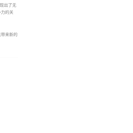
展现出了无
争力的关
己带来新的