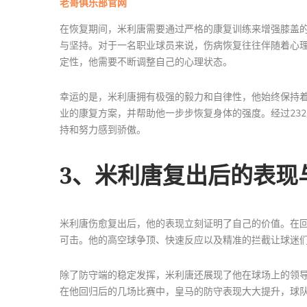
老哥俱乐部官网
在恢复期间，米利唐需要通过严格的康复训练来增强膝盖
与坚持。对于一名职业球员来说，伤病恢复往往伴随着心
定性，他需要不断调整自己的心理状态。
幸运的是，米利唐拥有极强的毅力和自律性，他始终保持
业的康复方案，并帮助他一步步恢复身体的强度。经过23
持和努力感到骄傲。
3、米利唐复出后的表现
米利唐伤愈复出后，他的表现立刻证明了自己的价值。在
可击。他的高空球争顶、快速反应以及精准的拦截让球迷
除了防守端的稳定发挥，米利唐还展现了他在球场上的领
在他回归后的几场比赛中，皇马的防守表现大大提升，球