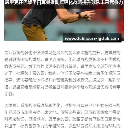
青训系统的强化不仅仅体现在资金的投入和设施的提升，更重要的
是对教练团队的重视。恩里克深知，年轻球员的成长离不开优秀的
教练员指导。为了培养出更多的潜力新星，恩里克从全球范围内挑
选了一批经验丰富的青训教练，他们不仅要在技术上给予年轻球员
指导，还需要帮助他们提升心理素质和战术意识。通过这一系列举
措，恩里克希望能够为巴黎圣日耳曼源源不断地输送出优秀的青年
才俊。
通过青训系统的不断改革和优化，巴黎圣日耳曼已经开始在欧洲的
年轻球员市场中占据一席之地。虽然这些青训球员的顶级水准需要
时间来验证，但短期内，恩里克的青训改革无疑为巴黎圣日耳曼培
养出了一批具备竞争力的年轻球员，这些球员将在未来成为球队的