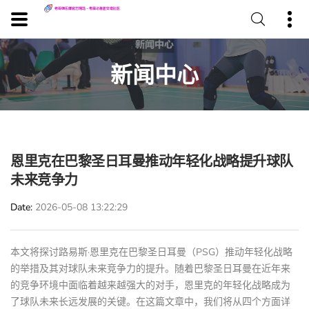
新闻中心
恩里克在巴黎圣日耳曼推动年轻化战略提升球队
未来竞争力
Date
2026-05-08 13:22:29
本文将探讨路易斯·恩里克在巴黎圣日耳曼（PSG）推动年轻化战略
的举措及其对球队未来竞争力的提升。随着巴黎圣日耳曼在近年来
的竞争环境中面临着越来越强大的对手，恩里克的年轻化战略成为
了球队未来长远发展的关键。在这篇文章中，我们将从四个方面详