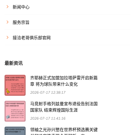
新闻中心
服务宗旨
接洽老哥俱乐部官网
最新资讯
齐耶赫正式加盟加拉塔萨雷开启新篇
章 将为球队带来什么变化
2026-07-17 12:38:17
马竞射手格列兹曼宣布退役告别法国
国家队 结束辉煌国际生涯
2026-07-17 11:41:16
领袖之光孙兴慜在世界杯预选赛关键