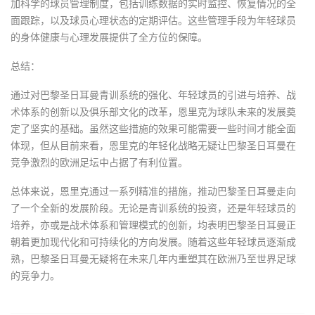
加科学的球员管理制度，包括训练数据的实时监控、恢复情况的全
面跟踪，以及球员心理状态的定期评估。这些管理手段为年轻球员
的身体健康与心理发展提供了全方位的保障。
总结：
通过对巴黎圣日耳曼青训系统的强化、年轻球员的引进与培养、战
术体系的创新以及俱乐部文化的改革，恩里克为球队未来的发展奠
定了坚实的基础。虽然这些措施的效果可能需要一些时间才能全面
体现，但从目前来看，恩里克的年轻化战略无疑让巴黎圣日耳曼在
竞争激烈的欧洲足坛中占据了有利位置。
总体来说，恩里克通过一系列精准的措施，推动巴黎圣日耳曼走向
了一个全新的发展阶段。无论是青训系统的投资，还是年轻球员的
培养，亦或是战术体系和管理模式的创新，均表明巴黎圣日耳曼正
朝着更加现代化和可持续化的方向发展。随着这些年轻球员逐渐成
熟，巴黎圣日耳曼无疑将在未来几年内重塑其在欧洲乃至世界足球
的竞争力。