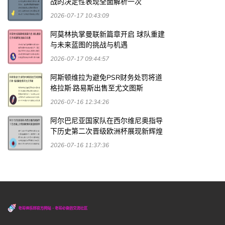
战的决定性表现全面解析一次
2026-07-17 10:43:09
阿莫林执掌曼联新篇章开启 球队重建
与未来蓝图的挑战与机遇
2026-07-17 09:44:57
阿斯顿维拉为避免PSR财务处罚将道
格拉斯·路易斯出售至尤文图斯
2026-07-16 12:34:26
阿尔巴尼亚国家队在西尔维尼奥指导
下历史第二次晋级欧洲杯展现新辉煌
2026-07-16 11:37:36