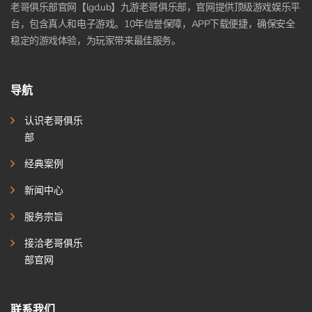
老哥俱乐部官网【lgclub】九游老哥俱乐部，官网提供顶级游戏娱乐平
台，包含真人和电子游戏。10年信誉保障，APP下载便捷，确保安全
稳定的游戏体验，为玩家带来最佳服务。
导航
认识老哥俱乐
部
经典案例
新闻中心
服务宗旨
接洽老哥俱乐
部官网
联系我们